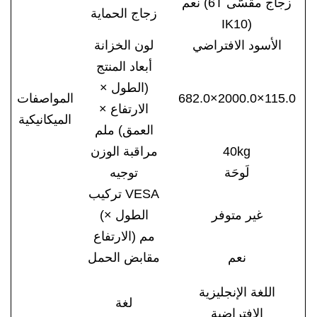
نعم (6T زجاج مقسّى
زجاج الحماية
IK10)
الأسود الافتراضي
لون الخزانة
أبعاد المنتج
(الطول ×
×115.0
2000.0
×
682.0
المواصفات
الارتفاع ×
الميكانيكية
العمق) ملم
kg
40
مراقبة الوزن
لَوحَة
توجيه
تركيب VESA
غير متوفر
(الطول ×
الارتفاع) مم
نعم
مقابض الحمل
اللغة الإنجليزية
لغة
الافتراضية