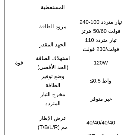
المستقطبة
تيار متردد 100-240
مزود الطاقة
فولت 50/60 هرتز
تيار متردد 110
الجهد المقدر
فولت/230 فولت
استهلاك الطاقة
0W
2
1
قوة
(الحد الأقصى)
وضع توفير
≤0.5 واط
الطاقة
مخرج التيار
غير متوفر
المتردد
عرض الإطار
40/40/40/40
(T/B/L/R) مم