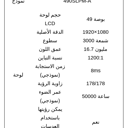
0SLPM-A
49
نموذج
حجم لوحة
بوصة
49
LCD
1920×1080
الدقة الأصلية
3000 شمعة
سطوع
16.7 مليون
عمق اللون
1200:1
نسبة التباين
زمن الاستجابة
8
m
s
(نموذجي)
لوحة
178/178
زاوية الرؤية
عمر الضوء
50000 ساعة
(نموذجي)
يمكن رؤيتها
باستخدام
نعم
العدسات