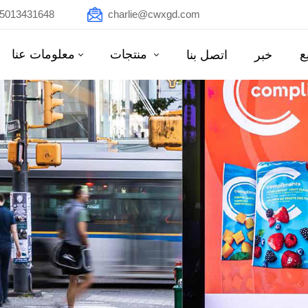
15013431648
charlie@cwxgd.com
ع
منتجات
معلومات عنا
خبر
اتصل بنا