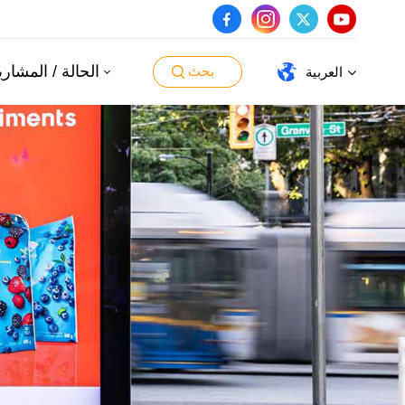
الحالة / المشاري
بحث
العربية
English
español
português
العربية
日本語