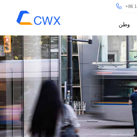
+86 
وطن