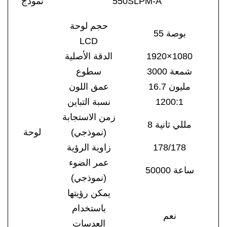
550SLPM-A
نموذج
حجم لوحة
55 بوصة
LCD
1920×1080
الدقة الأصلية
3000 شمعة
سطوع
16.7 مليون
عمق اللون
1200:1
نسبة التباين
زمن الاستجابة
8 مللي ثانية
(نموذجي)
لوحة
178/178
زاوية الرؤية
عمر الضوء
50000 ساعة
(نموذجي)
يمكن رؤيتها
باستخدام
نعم
العدسات