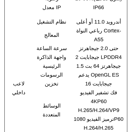
IP66
معدل IP
أندرويد 11.0 أو أعلى
نظام التشغيل
رباعي النواة Cortex-
المعالج
A55
حتى 2.0 جيجاهرتز
سرعة الساعة
2 جيجابايت LPDDR4
واجهة الذاكرة
1.5 جيجاهرتز 64 بت
الرئيسية
يدعم OpenGL ES
الرسومات
16 جيجابايت
تخزين
لاعب
فك تشفير الفيديو
داخلي
4KP60
الوسائط
H.265/H.264/VP9
المتعددة
ترميز الفيديو 1080P60
H.264/H.265