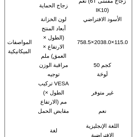
نعم (6T زجاج مقسّى
زجاج الحماية
IK10)
الأسود الافتراضي
لون الخزانة
أبعاد المنتج
(الطول ×
758.5×2038.0×115.0
المواصفات
الارتفاع ×
الميكانيكية
العمق) ملم
50 كجم
مراقبة الوزن
لَوحَة
توجيه
تركيب VESA
غير متوفر
(الطول ×
الارتفاع) مم
نعم
مقابض الحمل
اللغة الإنجليزية
لغة
الافتراضية