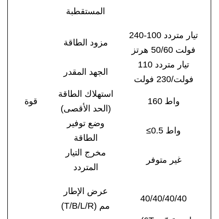
المستقطبة
تيار متردد 100-240
مزود الطاقة
فولت 50/60 هرتز
تيار متردد 110
الجهد المقدر
فولت/230 فولت
استهلاك الطاقة
160 واط
قوة
(الحد الأقصى)
وضع توفير
≤0.5 واط
الطاقة
مخرج التيار
غير متوفر
المتردد
عرض الإطار
40/40/40/40
(T/B/L/R) مم