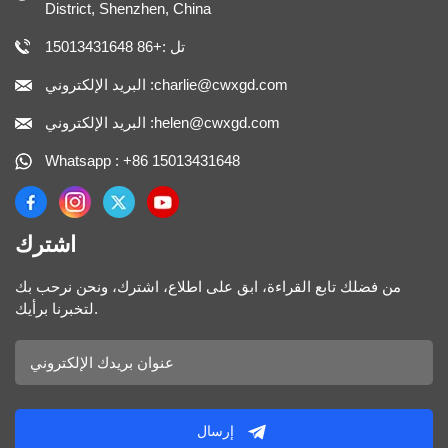
District, Shenzhen, China
تل :+86 15013431648
البريد الإلكتروني :charlie@cwxgd.com
البريد الإلكتروني :helen@cwxgd.com
Whatsapp : +86 15013431648
اشترك
من فضلك تابع القراءة، ابق على اطلاع، اشترك، ونحن نرحب بك
لتخبرنا برأيك.
إرسال