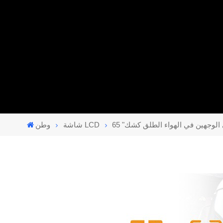
شاشة LCD
وطن