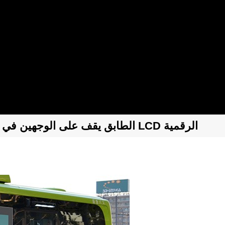
65 "الطابق يقف على الوجهين في الهواء الطلق كشك LCD الرقمية