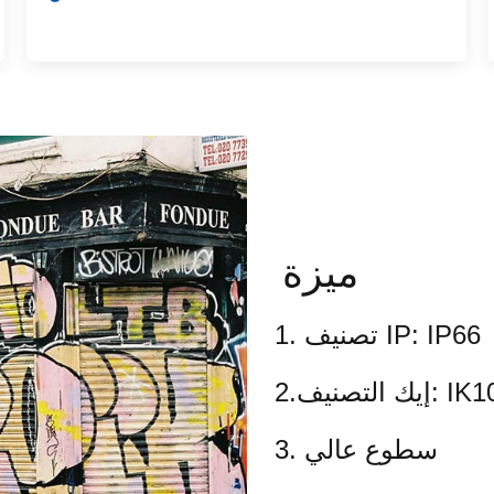
ميزة
1. تصنيف IP: IP66
تصنيف: IK10
2.إيك
3. سطوع عالي