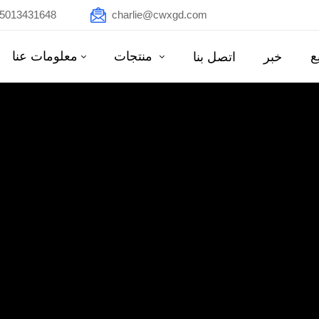
15013431648
charlie@cwxgd.com
ع
منتجات
معلومات عنا
خبر
اتصل بنا