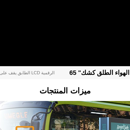
65 "الطابق يقف على الوجهين في الهواء الطلق كشك LCD الرقمية
ميزات المنتجات