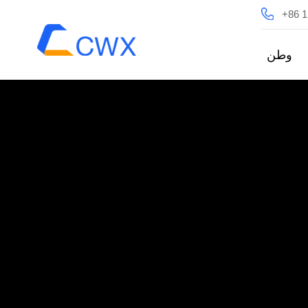
+86 
وطن