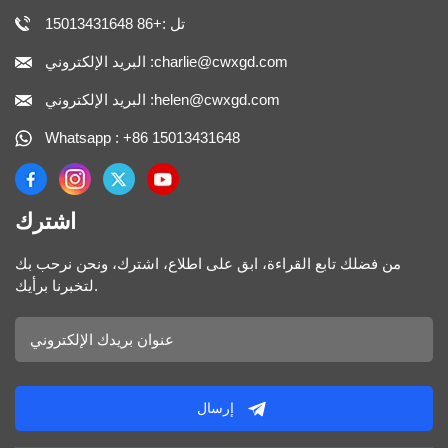
تل :+86 15013431648
البريد الإلكتروني :charlie@cwxgd.com
البريد الإلكتروني :helen@cwxgd.com
Whatsapp : +86 15013431648
اشترك
من فضلك تابع القراءة، ابق على اطلاع، اشترك، ونحن نرحب بك
لتخبرنا برأيك.
إرسال