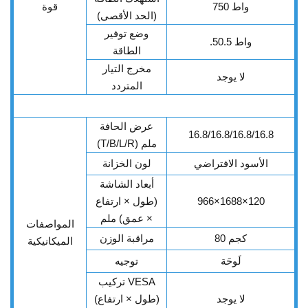
750 واط
قوة
(الحد الأقصى)
وضع توفير
.50.5 واط
الطاقة
مخرج التيار
لا يوجد
المتردد
عرض الحافة
16.8/16.8/16.8/16.8
(T/B/L/R) ملم
الأسود الافتراضي
لون الخزانة
أبعاد الشاشة
966×1688×120
(طول × ارتفاع
× عمق) ملم
المواصفات
80 كجم
مراقبة الوزن
الميكانيكية
لَوحَة
توجيه
تركيب VESA
لا يوجد
(طول × ارتفاع)