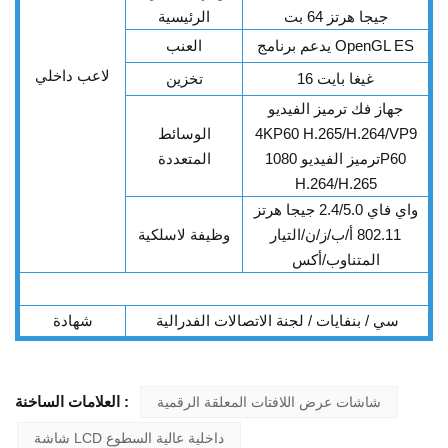
جيجا هرتز 64 بت
الرئيسية
يدعم برنامج OpenGL ES
العنب
لاعب داخلي
16 غيغا بايت
تخزين
جهاز فك ترميز الفيديو
4KP60 H.265/H.264/VP9
الوسائط
ترميز الفيديو 1080P60
المتعددة
H.264/H.265
واي فاي 2.4/5.0 جيجا هرتز
802.11 أ/ب/ز/ن/التيار
وظيفة لاسلكية
المتناوب/أكس
سي / بنفايات / لجنة الاتصالات الفدرالية
شهادة
العلامات الساخنة :
شاشات عرض اللافتات المعلقة الرقمية
شاشة LCD داخلية عالية السطوع