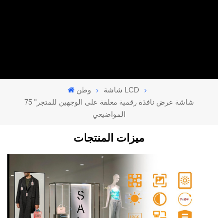
شاشة LCD
وطن
75 "شاشة عرض نافذة رقمية معلقة على الوجهين للمتجر
المواضيعي
ميزات المنتجات