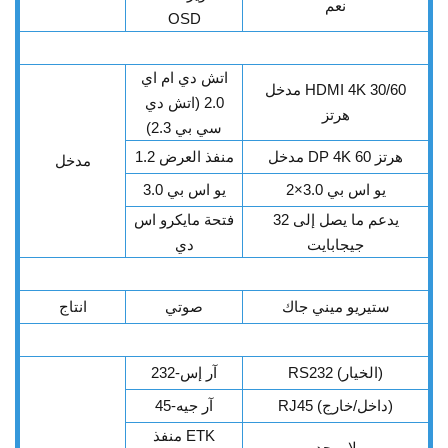
نعم
OSD
اتش دي ام اي
مدخل HDMI 4K 30/60
2.0 (اتش دي
هرتز
سي بي 2.3)
مدخل DP 4K 60 هرتز
منفذ العرض 1.2
مدخل
يو اس بي 3.0×2
يو اس بي 3.0
يدعم ما يصل إلى 32
فتحة مايكرو اس
جيجابايت
دي
ستيريو ميني جاك
صوتي
انتاج
RS232 (الخيار)
آر إس-232
RJ45 (داخل/خارج)
آر جيه-45
منفذ ETK
لا يوجد