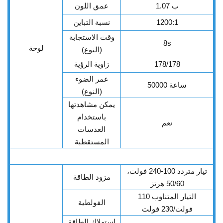
1.07 ب
عمق اللون
1200:1
نسبة التباين
وقت الاستجابة
8s
لوحة
(النوع)
178/178
زاوية الرؤية
عمر الضوء
50000 ساعة
(النوع)
يمكن مشاهدتها
باستخدام
نعم
العدسات
المستقطبة
تيار متردد 100-240 فولت،
مزود الطاقة
50/60 هرتز
التيار المتناوب 110
الفولطية
فولت/230 فولت
استهلاك الطاقة