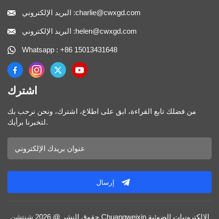
البريد الإلكتروني :charlie@cwxgd.com
البريد الإلكتروني :helen@cwxgd.com
Whatsapp : +86 15013431648
اشترك
من فضلك تابع القراءة، ابق على اطلاع، اشترك، ونحن نرحب بك
لتخبرنا برأيك.
إرسال
حقوق النشر @ 2026 شنتشن Chuangweixin الإلكترونيات الضوئية