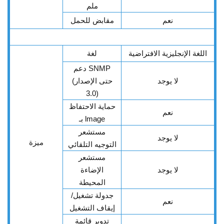
ملم
نعم
مقابض للحمل
اللغة الإنجليزية الافتراضية
لغة
دعم SNMP
لا يوجد
(حتى الإصدار
3.0)
حماية الاحتفاظ
نعم
بـ lmage
مستشعر
لا يوجد
ميزة
التوجيه التلقائي
مستشعر
لا يوجد
الإضاءة
المحيطة
جدولة تشغيل/
نعم
إيقاف التشغيل
تدوير قائمة