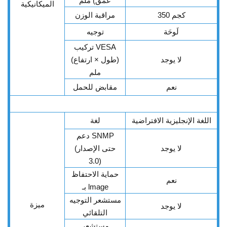
عمق) ملم
الميكانيكية
350 كجم
مراقبة الوزن
لَوحَة
توجيه
تركيب VESA
لا يوجد
(طول × ارتفاع)
ملم
نعم
مقابض للحمل
اللغة الإنجليزية الافتراضية
لغة
دعم SNMP
لا يوجد
(حتى الإصدار
3.0)
حماية الاحتفاظ
نعم
بـ lmage
مستشعر التوجيه
ميزة
لا يوجد
التلقائي
مستشعر