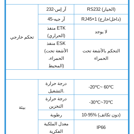
RS232 (الخيار)
آر إس-232
RJ45×1 (داخل/خارج)
آر جيه-45
منفذ ETK
لا يوجد
(الحراري)
تحكم خارجي
منفذ ESK
التحكم بالأشعة تحت
(الأشعة تحت
الحمراء
الحمراء،
المحيط)
درجة حرارة
-20
℃
~ 60
℃
التشغيل.
درجة حرارة
-30
℃
~70
℃
التخزين
بيئة
10-95% (دون تكاثف)
رطوبة
معدل الملكية
IP66
الفكرية