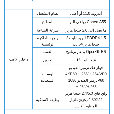
أندرويد 11.0 أو أعلى
نظام التشغيل
رباعي النواة Cortex-A55
المعالج
ما يصل إلى 2.0 جيجا هرتز
سرعة الساعة
2 جيجابايت LPDDR4 1.5
واجهة الذاكرة
جيجا هرتز 64 بت
الرئيسية
يدعم برنامج OpenGL ES
العنب
داخلي
لاعب
16 غيغا بايت
تخزين
جهاز فك ترميز الفيديو
4KP60 H.265/H.264/VP9
الوسائط
ترميز الفيديو 1080P60
المتعددة
H.264/H.265
واي فاي 2.4/5.0 جيجا هرتز
802.11 أ/ب/ز/ن/التيار
وظيفة لاسلكية
المتناوب/فأس