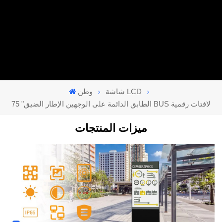
شاشة LCD
وطن
75 "الطابق الدائمة على الوجهين الإطار الضيق BUS لافتات رقمية
ميزات المنتجات