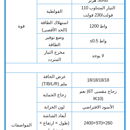
50/60 هرتز
التيار المتناوب 110
الفولطية
فولت/230 فولت
استهلاك الطاقة
1200 واط
قوة
(الحد الأقصى)
وضع توفير
0.5 واط
≤
الطاقة
مخرج التيار
لا يوجد
المتردد
عرض الحافة
18/18/18/18
(T/B/L/R) ملم
نعم (6T زجاج مقسى
زجاج الحماية
IK10)
الأسود الافتراضي
لون الخزانة
أبعاد الشاشة
2400×970×260
(طول × ارتفاع ×
المواصفات