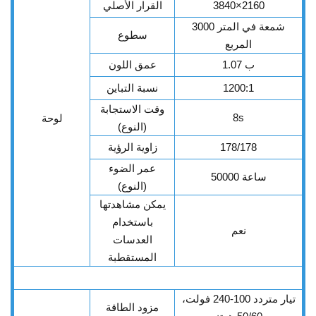
3840×2160
القرار الأصلي
3000 شمعة في المتر
سطوع
المربع
1.07 ب
عمق اللون
1200:1
نسبة التباين
وقت الاستجابة
8s
لوحة
(النوع)
178/178
زاوية الرؤية
عمر الضوء
50000 ساعة
(النوع)
يمكن مشاهدتها
باستخدام
نعم
العدسات
المستقطبة
تيار متردد 100-240 فولت،
مزود الطاقة