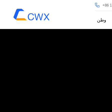
+86 
وطن