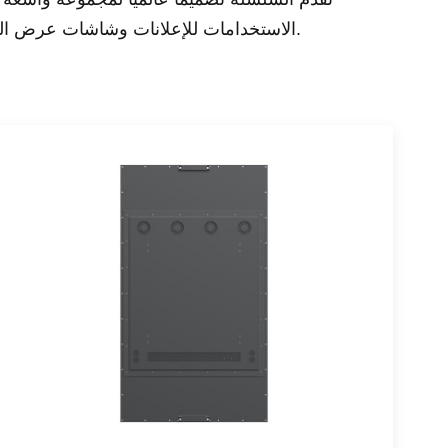
الاستخدامات للإعلانات وشاشات عرض المعلومات وحتى لوحات القوائم. أفضل طريقة لجذب المزيد من العملاء هي تثبيتها على نوافذ المطاعم ومراكز التسوق.