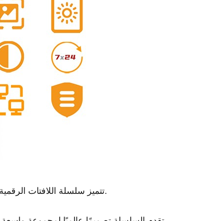
تتميز سلسلة اللافتات الرقمية للنافذة الاحترافية بألواح عالية السطوع يمكن رؤيتها في ضوء الشمس. ويتم ضبط السطوع تلقائيًا وفقًا للضوء المحيط.
تقدم السلسلة تصميمًا عالميًا لمجموعة واسعة