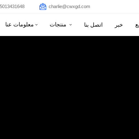
15013431648
charlie@cwxgd.com
ع
منتجات
معلومات عنا
خبر
اتصل بنا