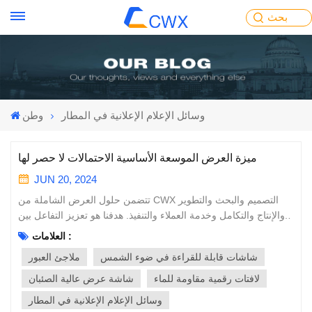
بحث
وسائل الإعلام الإعلانية في المطار
وطن
ميزة العرض الموسعة الأساسية الاحتمالات لا حصر لها
JUN 20, 2024
تتضمن حلول العرض الشاملة من CWX التصميم والبحث والتطوير
والإنتاج والتكامل وخدمة العملاء والتنفيذ. هدفنا هو تعزيز التفاعل بين
الإنسان والآلة من خلال التكنولوجيا المتقدمة، بحيث تكون شاشات
العلامات :
العرض أكثر من مجرد واجهات مرئية بسيطة، ونسعى جاهدين لخلق
شاشات قابلة للقراءة في ضوء الشمس
ملاجئ العبور
قيمة أكثر تنافسية للعملاء. تعتمد سلسلة PIS الألواح الصناعية
الخارجية التي تكون مرئية في ضوء الشمس، وسيتم ضبط السطوع
لافتات رقمية مقاومة للماء
شاشة عرض عالية الصئبان
تلقائيًا وفقًا للضوء المحيط. توفر هذه السلسلة تصميمات عالمية
وسائل الإعلام الإعلانية في المطار
مناسبة لمجموعة واسعة من التطبيقات التجارية. إنه حل تحسين متعدد