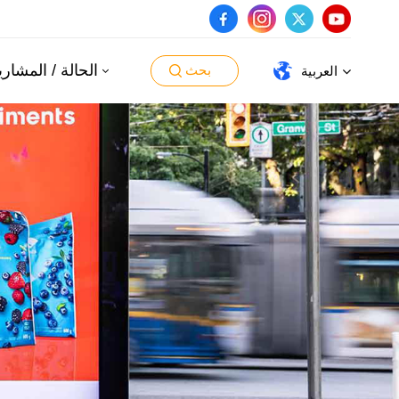
الحالة / المشاري
بحث
العربية
English
español
português
العربية
日本語