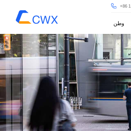
+86 
وطن