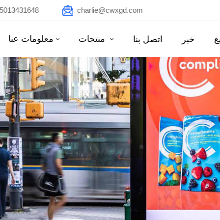
15013431648
charlie@cwxgd.com
ع
منتجات
معلومات عنا
خبر
اتصل بنا