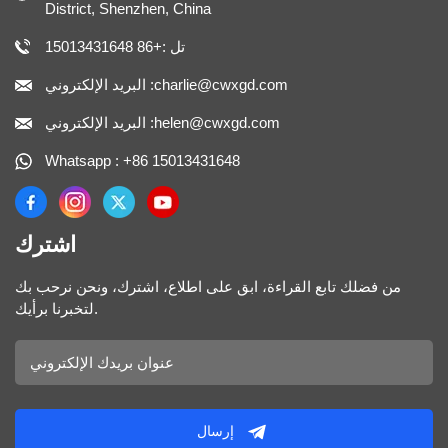
District, Shenzhen, China
تل :+86 15013431648
البريد الإلكتروني :charlie@cwxgd.com
البريد الإلكتروني :helen@cwxgd.com
Whatsapp : +86 15013431648
اشترك
من فضلك تابع القراءة، ابق على اطلاع، اشترك، ونحن نرحب بك
لتخبرنا برأيك.
إرسال